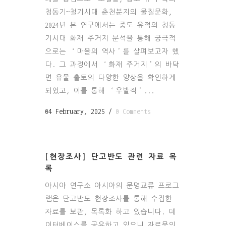
청동기~철기시대 춘천분지의 물질문화,
2024년 본 연구에서는 중도 유적의 청동
기시대 화재 주거지 분석을 통해 궁극적
으로는 ‘마을의 역사’를 살펴보고자 했
다. 그 과정에서 ‘화재 주거지’의 바닥
면 유물 출토의 다양한 양상을 확인하게
되었고, 이를 통해 ‘우발적’...
04 February, 2025
/
0 Comments
[현장조사] 단고반도 관련 자료 목
록
아시아 연구소 아시아의 문명교류 프로그
램은 단고반도 현장조사를 통해 수집한
자료를 보관, 목록화 하고 있습니다. 데
이터베이스를 공유하고 있으니 자료문의