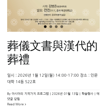
會
變
遷
葬儀文書與漢代的
葬禮
일시 : 2026년 1월 12일(월) 14:00-17:00 장소 : 인문
대학 14동 522호
葬
By
아시아의 지적가치 프로그램
|
2026년 01월 13일
|
학술행사
|
에
儀
댓글 닫힘
文
Read More