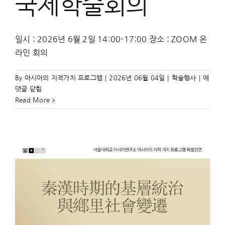
국제학술회의
일시 : 2026년 6월 2일 14:00-17:00 장소 : ZOOM 온
라인 회의
제
By
아시아의 지적가치 프로그램
|
2026년 06월 04일
|
학술행사
|
에
15
댓글 닫힘
회
Read More
신
(新)
자
료
를
이
용
한
고
대
동