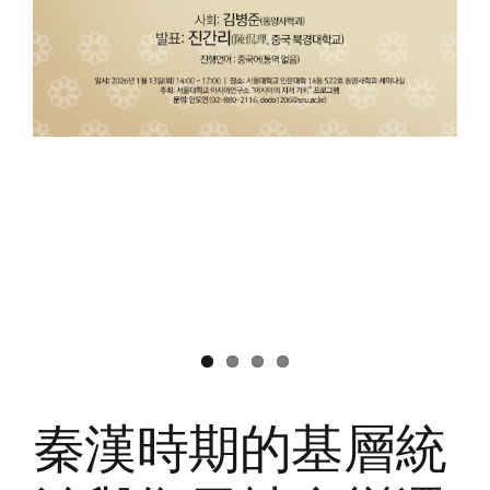
아
시
아
의
법
률
연
구
국
제
학
술
회
의
秦漢時期的基層統