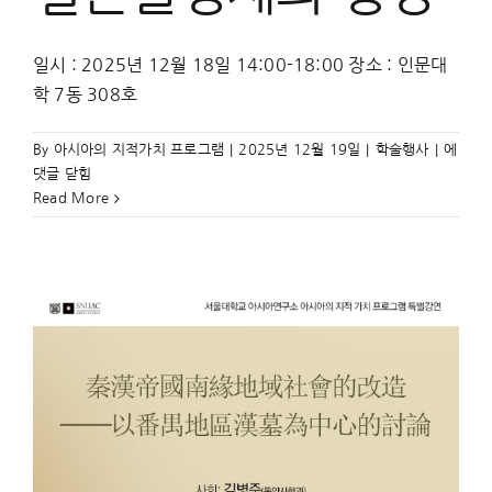
일시 : 2025년 12월 18일 14:00-18:00 장소 : 인문대
학 7동 308호
목
By
아시아의 지적가치 프로그램
|
2025년 12월 19일
|
학술행사
|
에
간
댓글 닫힘
으
Read More
로
생
각
하
는
일
본
율
령
제
討
의
형