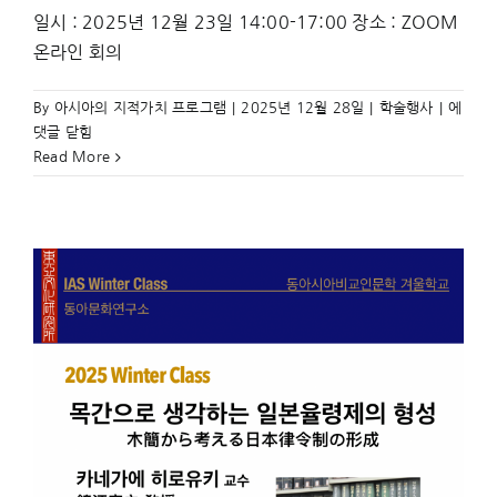
일시 : 2025년 12월 23일 14:00-17:00 장소 : ZOOM
온라인 회의
제
By
아시아의 지적가치 프로그램
|
2025년 12월 28일
|
학술행사
|
에
14
댓글 닫힘
회
Read More
신
(新)
자
료
를
이
용
한
고
대
동
아
시