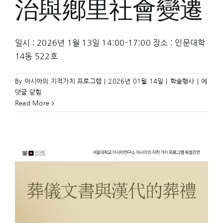
治與鄕里社會變遷
일시 : 2026년 1월 13일 14:00-17:00 장소 : 인문대학
14동 522호
秦
By
아시아의 지적가치 프로그램
|
2026년 01월 14일
|
학술행사
|
에
漢
댓글 닫힘
時
Read More
期
的
基
層
統
治
與
鄕
里
社