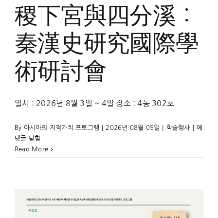
稷下宮與四分溪：
秦漢史研究國際學
術研討會
일시 : 2026년 8월 3일 ~ 4일 장소 : 4동 302호
稷
By
아시아의 지적가치 프로그램
|
2026년 08월 05일
|
학술행사
|
에
下
댓글 닫힘
宮
Read More
與
四
分
溪：
秦
漢