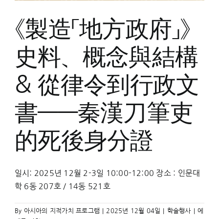
漢
墓
《製造「地方政府」》
爲
中
心
史料、概念與結構
的
討
論
& 從律令到行政文
書——秦漢刀筆吏
的死後身分證
일시: 2025년 12월 2-3일 10:00-12:00 장소 : 인문대
학 6동 207호 / 14동 521호
《製
By
아시아의 지적가치 프로그램
|
2025년 12월 04일
|
학술행사
|
에