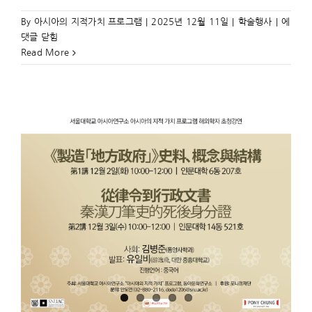
秦
By
아시아의 지적가치 프로그램
|
2025년 12월 11일
|
학술행사
|
에
漢
댓글 닫힘
帝
Read More
國
南
緣
地
域
社
會
的
改
造
──
以
番
禺
地
區