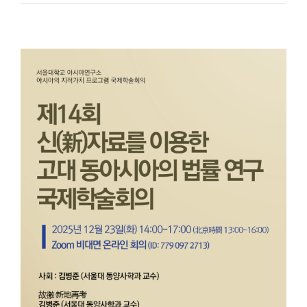
書
與
漢
代
的
葬
禮