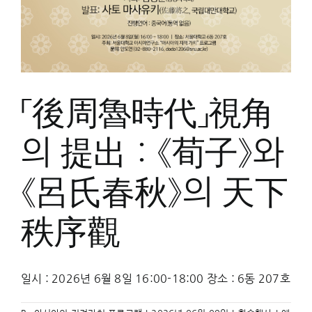
올
로
기
의
공
동
「後周魯時代」視角
구
축
의 提出：《荀子》와
《呂氏春秋》의 天下
秩序觀
일시 : 2026년 6월 8일 16:00-18:00 장소 : 6동 207호