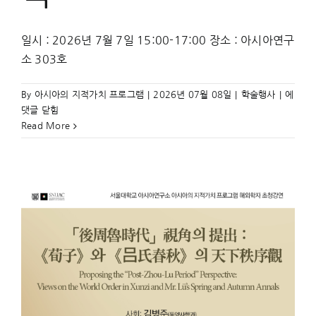
일시 : 2026년 7월 7일 15:00-17:00 장소 : 아시아연구
소 303호
조
By
아시아의 지적가치 프로그램
|
2026년 07월 08일
|
학술행사
|
에
명
댓글 닫힘
외
Read More
교
의
수
사
전
략
과
명
제
국
이
데