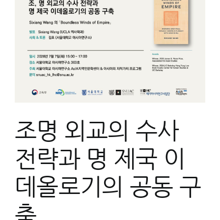
史
研
究
國
際
學
術
研
討
會
조명 외교의 수사
전략과 명 제국 이
데올로기의 공동 구
축