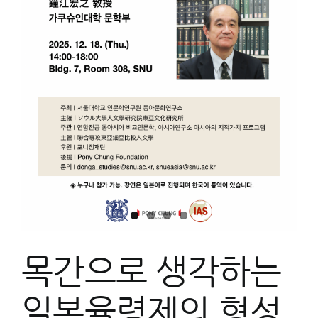
아
의
법
률
연
구
국
제
학
술
회
의
목간으로 생각하는
일본율령제의 형성