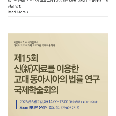
「後
By
아시아의 지적가치 프로그램
|
2026년 06월 09일
|
학술행사
|
에
周
댓글 닫힘
魯
Read More
時
代」
視
角
의
提
出：
《荀
子》
와
《呂
氏
春
秋》
의
天
下
秩